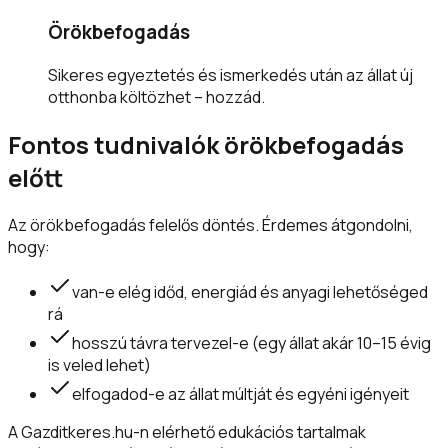
Örökbefogadás
Sikeres egyeztetés és ismerkedés után az állat új
otthonba költözhet – hozzád.
Fontos tudnivalók örökbefogadás
előtt
Az örökbefogadás felelős döntés. Érdemes átgondolni,
hogy:
van-e elég időd, energiád és anyagi lehetőséged
rá
hosszú távra tervezel-e (egy állat akár 10–15 évig
is veled lehet)
elfogadod-e az állat múltját és egyéni igényeit
A Gazditkeres.hu-n elérhető edukációs tartalmak