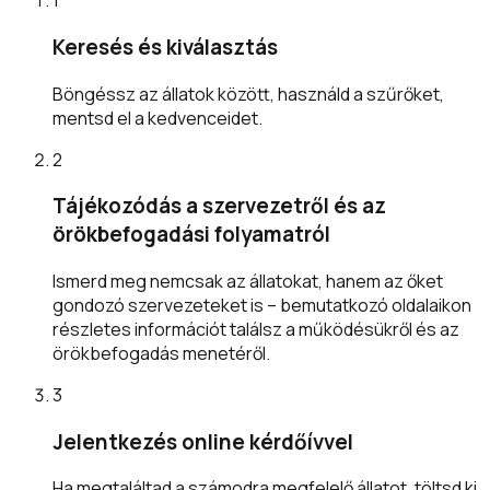
1
Keresés és kiválasztás
Böngéssz az állatok között, használd a szűrőket,
mentsd el a kedvenceidet.
2
Tájékozódás a szervezetről és az
örökbefogadási folyamatról
Ismerd meg nemcsak az állatokat, hanem az őket
gondozó szervezeteket is – bemutatkozó oldalaikon
részletes információt találsz a működésükről és az
örökbefogadás menetéről.
3
Jelentkezés online kérdőívvel
Ha megtaláltad a számodra megfelelő állatot, töltsd ki