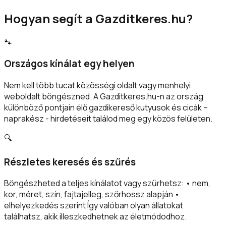
Hogyan segít a Gazditkeres.hu?
🐾
Országos kínálat egy helyen
Nem kell több tucat közösségi oldalt vagy menhelyi
weboldalt böngészned. A Gazditkeres.hu-n az ország
különböző pontjain élő gazdikereső kutyusok és cicák –
naprakész - hirdetéseit találod meg egy közös felületen.
🔍
Részletes keresés és szűrés
Böngészheted a teljes kínálatot vagy szűrhetsz: • nem,
kor, méret, szín, fajtajelleg, szőrhossz alapján •
elhelyezkedés szerint Így valóban olyan állatokat
találhatsz, akik illeszkedhetnek az életmódodhoz.