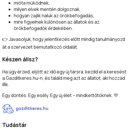
mióta működnek,
milyen elvek mentén dolgoznak,
hogyan zajlik náluk az örökbefogadás,
mire figyelnek különösen az állatok és az
örökbefogadók érdekében.
👉 Javasoljuk, hogy jelentkezés előtt mindig tanulmányozd
át a szervezet bemutatkozó oldalát.
Készen állsz?
Ha úgy érzed, eljött az idő egy új társra, kezdd el a keresést
a Gazditkeres.hu-n, és találd meg azt az állatot, aki hozzád
illik.
Egy döntés. Egy esély. Egy új élet – mindkettőtöknek. 💛
Tudástár