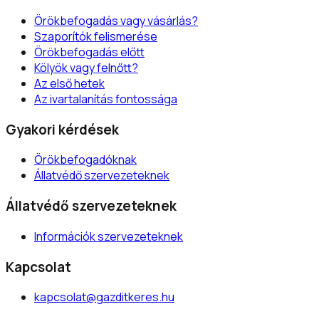
Örökbefogadás vagy vásárlás?
Szaporítók felismerése
Örökbefogadás előtt
Kölyök vagy felnőtt?
Az első hetek
Az ivartalanítás fontossága
Gyakori kérdések
Örökbefogadóknak
Állatvédő szervezeteknek
Állatvédő szervezeteknek
Információk szervezeteknek
Kapcsolat
kapcsolat@gazditkeres.hu