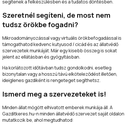
segítenek a felkészülésben és a tudatos döntésben.
Szeretnél segíteni, de most nem
tudsz örökbe fogadni?
Mikroadományozással vagy virtuális örökbefogadással is
támogathatod kedvenc kutyusod / cicád és az állatvédő
szervezetek munkáját. Már egy kisebb összeg is sokat
jelent az ellátásban és gyógyításban.
Ha korlátozott időtávban tudsz gondolkodni, esetleg
bizonytalan vagy a hosszú távú elköteleződést illetően,
ideiglenes gazdiként is rengeteget segíthetsz.
Ismerd meg a szervezeteket is!
Minden állat mögött elhivatott emberek munkája áll. A
Gazditkeres.hu-n minden állatvédő szervezet saját oldalon
mutatkozik be, ahol megtudhatod: