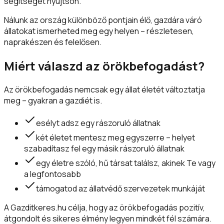
segítséget nyújtson.
Nálunk az ország különböző pontjain élő, gazdára váró
állatokat ismerheted meg egy helyen – részletesen,
naprakészen és felelősen.
Miért válaszd az örökbefogadást?
Az örökbefogadás nemcsak egy állat életét változtatja
meg – gyakran a gazdiét is.
esélyt adsz egy rászoruló állatnak
két életet mentesz meg egyszerre – helyet
szabadítasz fel egy másik rászoruló állatnak
egy életre szóló, hű társat találsz, akinek Te vagy
a legfontosabb
támogatod az állatvédő szervezetek munkáját
A Gazditkeres.hu célja, hogy az örökbefogadás pozitív,
átgondolt és sikeres élmény legyen mindkét fél számára.