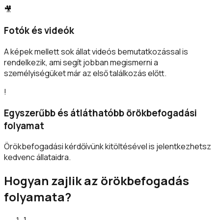
🎥
Fotók és videók
A képek mellett sok állat videós bemutatkozással is
rendelkezik, ami segít jobban megismerni a
személyiségüket már az első találkozás előtt.
!
Egyszerűbb és átláthatóbb örökbefogadási
folyamat
Örökbefogadási kérdőívünk kitöltésével is jelentkezhetsz
kedvenc állataidra.
Hogyan zajlik az örökbefogadás
folyamata?