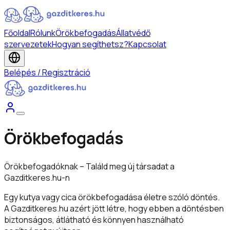
Főoldal
Rólunk
Örökbefogadás
Állatvédő
szervezetek
Hogyan segíthetsz?
Kapcsolat
Belépés / Regisztráció
Örökbefogadás
Örökbefogadóknak – Találd meg új társadat a
Gazditkeres.hu-n
Egy kutya vagy cica örökbefogadása életre szóló döntés.
A Gazditkeres.hu azért jött létre, hogy ebben a döntésben
biztonságos, átlátható és könnyen használható