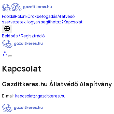
Főoldal
Rólunk
Örökbefogadás
Állatvédő
szervezetek
Hogyan segíthetsz?
Kapcsolat
Belépés / Regisztráció
Kapcsolat
Gazditkeres.hu Állatvédő Alapítvány
E-mail:
kapcsolat@gazditkeres.hu