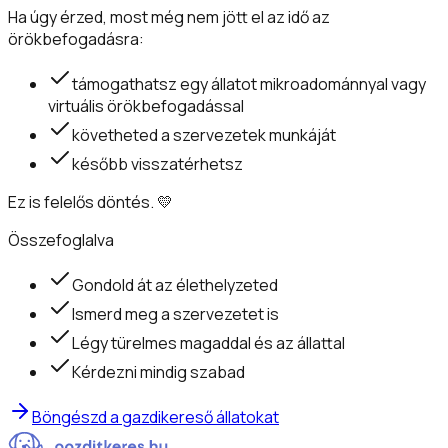
Ha úgy érzed, most még nem jött el az idő az
örökbefogadásra:
támogathatsz egy állatot mikroadománnyal vagy
virtuális örökbefogadással
követheted a szervezetek munkáját
később visszatérhetsz
Ez is felelős döntés. 💛
Összefoglalva
Gondold át az élethelyzeted
Ismerd meg a szervezetet is
Légy türelmes magaddal és az állattal
Kérdezni mindig szabad
Böngészd a gazdikereső állatokat