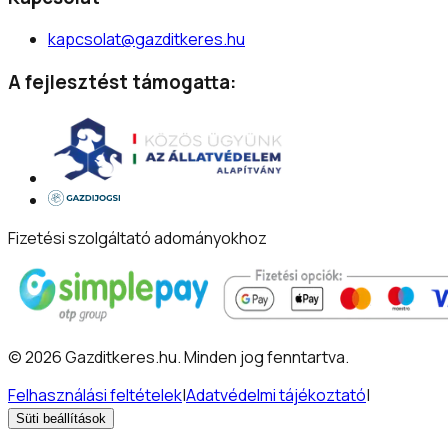
kapcsolat@gazditkeres.hu
A fejlesztést támogatta:
Fizetési szolgáltató adományokhoz
©
2026
Gazditkeres.hu
.
Minden jog fenntartva.
Felhasználási feltételek
|
Adatvédelmi tájékoztató
|
Süti beállítások