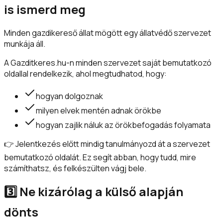
is ismerd meg
Minden gazdikereső állat mögött egy állatvédő szervezet
munkája áll.
A Gazditkeres.hu-n minden szervezet saját bemutatkozó
oldallal rendelkezik, ahol megtudhatod, hogy:
hogyan dolgoznak
milyen elvek mentén adnak örökbe
hogyan zajlik náluk az örökbefogadás folyamata
👉 Jelentkezés előtt mindig tanulmányozd át a szervezet
bemutatkozó oldalát. Ez segít abban, hogy tudd, mire
számíthatsz, és felkészülten vágj bele.
3️⃣ Ne kizárólag a külső alapján
dönts