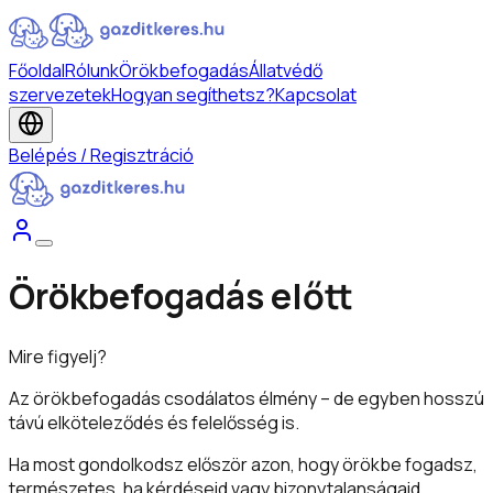
Főoldal
Rólunk
Örökbefogadás
Állatvédő
szervezetek
Hogyan segíthetsz?
Kapcsolat
Belépés / Regisztráció
Örökbefogadás előtt
Mire figyelj?
Az örökbefogadás csodálatos élmény – de egyben hosszú
távú elköteleződés és felelősség is.
Ha most gondolkodsz először azon, hogy örökbe fogadsz,
természetes, ha kérdéseid vagy bizonytalanságaid