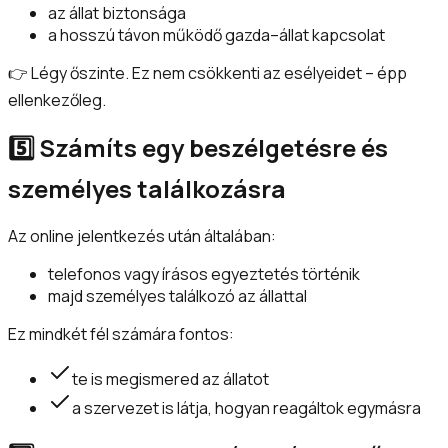
az állat biztonsága
a hosszú távon működő gazda–állat kapcsolat
👉 Légy őszinte. Ez nem csökkenti az esélyeidet – épp
ellenkezőleg.
5️⃣ Számíts egy beszélgetésre és
személyes találkozásra
Az online jelentkezés után általában:
telefonos vagy írásos egyeztetés történik
majd személyes találkozó az állattal
Ez mindkét fél számára fontos:
te is megismered az állatot
a szervezet is látja, hogyan reagáltok egymásra