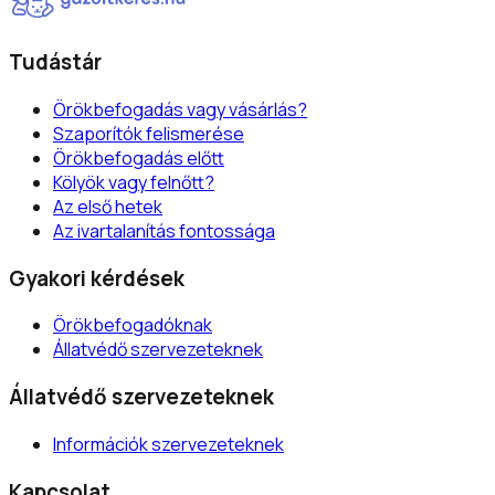
Tudástár
Örökbefogadás vagy vásárlás?
Szaporítók felismerése
Örökbefogadás előtt
Kölyök vagy felnőtt?
Az első hetek
Az ivartalanítás fontossága
Gyakori kérdések
Örökbefogadóknak
Állatvédő szervezeteknek
Állatvédő szervezeteknek
Információk szervezeteknek
Kapcsolat