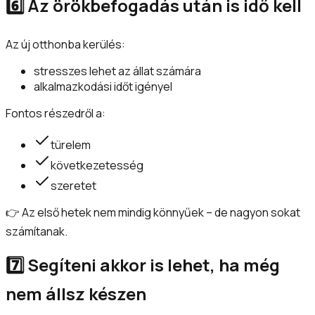
6️⃣ Az örökbefogadás után is idő kell
Az új otthonba kerülés:
stresszes lehet az állat számára
alkalmazkodási időt igényel
Fontos részedről a:
türelem
következetesség
szeretet
👉 Az első hetek nem mindig könnyűek – de nagyon sokat
számítanak.
7️⃣ Segíteni akkor is lehet, ha még
nem állsz készen