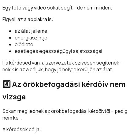
Egy fotó vagy videó sokat segít – de nem minden.
Figyelj az alábbiakra is:
az állat jelleme
energiaszintje
előélete
esetleges egészségügyi sajátosságai
Ha kérdésed van, a szervezetek szívesen segítenek –
nekik is az a céljuk, hogy jó helyre kerüljön az állat.
4️⃣ Az örökbefogadási kérdőív nem
vizsga
Sokan megijednek az örökbefogadási kérdőívtől – pedig
nem kell.
A kérdések célja: