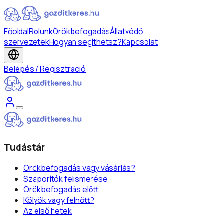
Főoldal
Rólunk
Örökbefogadás
Állatvédő
szervezetek
Hogyan segíthetsz?
Kapcsolat
Belépés / Regisztráció
Tudástár
Örökbefogadás vagy vásárlás?
Szaporítók felismerése
Örökbefogadás előtt
Kölyök vagy felnőtt?
Az első hetek